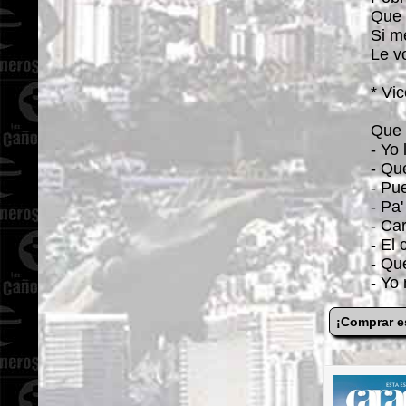
Que 
Si m
Le v
* Vic
Que 
- Yo
- Qu
- Pu
- Pa
- Ca
- El
- Qu
- Yo
¡Comprar e