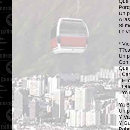
Que 
Porq
Un p
A la
Si m
Le v
* Vi
T?ca
Un p
Con 
Que 
- Ca
- El
- Qu
- Yo
Ya B
Un p
Y Va
Y Gu
Pobr