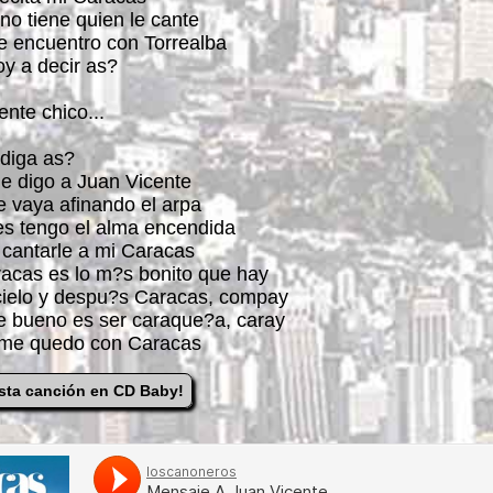
no tiene quien le cante
e encuentro con Torrealba
oy a decir as?
ente chico...
diga as?
 le digo a Juan Vicente
e vaya afinando el arpa
es tengo el alma encendida
' cantarle a mi Caracas
racas es lo m?s bonito que hay
 cielo y despu?s Caracas, compay
e bueno es ser caraque?a, caray
 me quedo con Caracas
sta canción en CD Baby!