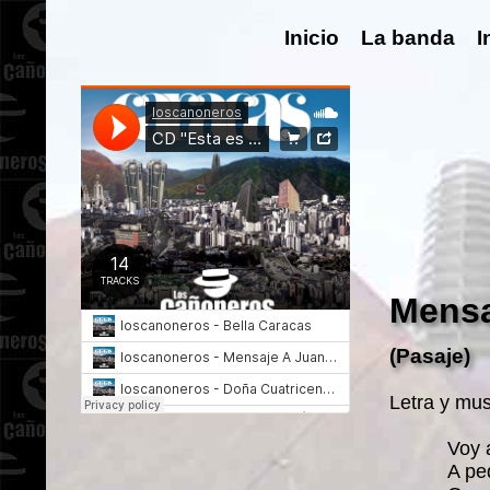
Inicio
La banda
I
Mensa
(Pasaje)
Letra y mus
Voy 
A pe