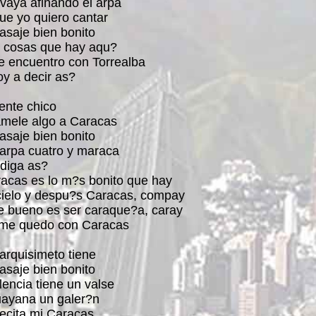
vaya afinando el arpa
ue yo quiero cantar
asaje bien bonito
s cosas que hay aqu?
e encuentro con Torrealba
oy a decir as?
cente chico
mele algo a Caracas
asaje bien bonito
arpa cuatro y maraca
diga as?
racas es lo m?s bonito que hay
 cielo y despu?s Caracas, compay
e bueno es ser caraque?a, caray
 me quedo con Caracas
arquisimeto tiene
asaje bien bonito
lencia tiene un valse
ayana un galer?n
ecita mi Caracas