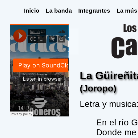
Inicio
La banda
Integrantes
La mús
La Güireñit
(Joropo)
Letra y musica
En el río 
Donde me 