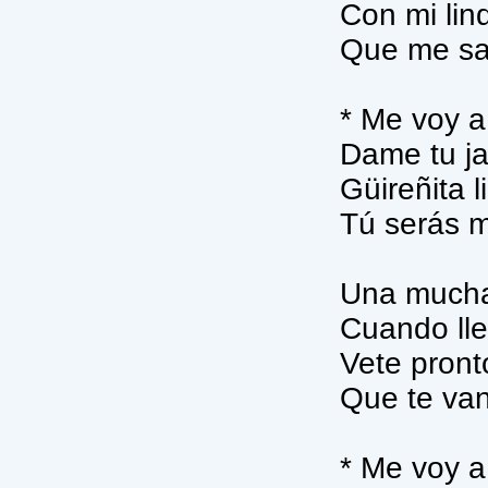
Con mi lin
Que me sa
* Me voy a
Dame tu j
Güireñita l
Tú serás 
Una mucha
Cuando lle
Vete pronto
Que te van
* Me voy a